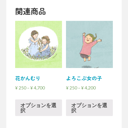
関連商品
花かんむり
よろこぶ女の子
¥
250
–
¥
4,700
¥
250
–
¥
4,200
オプションを選
オプションを選
択
択