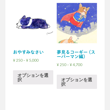
おやすみなさい
夢見るコーギー (ス
ーパーマン編)
¥
250
–
¥
5,000
¥
250
–
¥
4,700
オプションを選
択
オプションを選
択